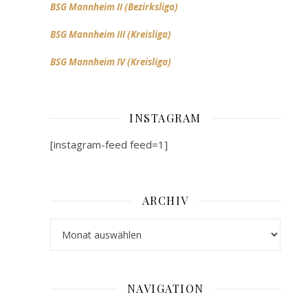
BSG Mannheim II (Bezirksliga)
gefunden!
BSG Mannheim III (Kreisliga)
BSG Mannheim IV (Kreisliga)
Es
konnte
leider
INSTAGRAM
nichts
Passendes
[instagram-feed feed=1]
gefunden
werden.
Bitte
ARCHIV
versuche
es
Archiv
mit
anderen
Suchbegriffen.
NAVIGATION