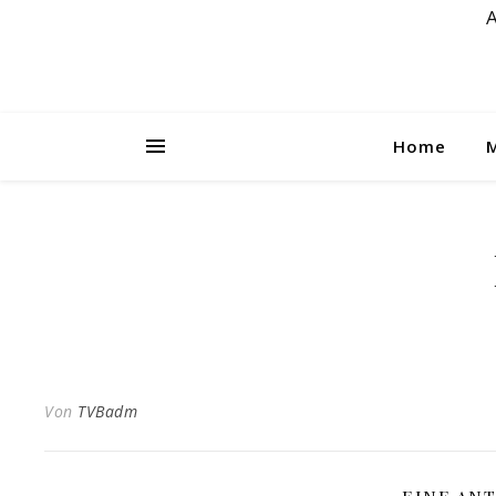
A
Home
Von
TVBadm